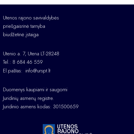
Utenos rajono savivaldybės
priešgaisrinė tarnyba
biudžetinė įstaiga
Utenio a. 7, Utena LT-28248
Tel.: 8 684 46 559
El.paštas:
info@urspt.lt
Duomenys kaupiami ir saugomi
Juridinių asmenų registre.
Juridinio asmens kodas: 301500659