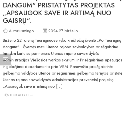
DANGUM“ PRISTATYTAS PROJEKTAS
Tamsus kontrastas
brightness_low
„APSAUGOK SAVE IR ARTIMĄ NUO
Pabraukite nuorodas
format_underlined
GAISRŲ“.
Pažymėkite nuorodas
font_download
Autoriusmingo
2024 27 birželio
Iš
Birželio 22 dieną Tauragnuose vyko kraštiečių šventė „Po Tauragnų
cached
naujo
dangum“. Šventės metu Utenos rajono savivaldybės priešgaisrinė
nustatykite
tarnyba kartu su partneriais Utenos rajono savivaldybės
visas
administracijos Viešosios tvarkos skyriumi ir Priešgaisrinės apsaugos
parinktis
ir gelbėjimo departamento prie VRM Panevėžio priešgaisrinės
gelbėjimo valdybos Utenos priešgaisrinės gelbėjimo tarnyba pristatė
Utenos rajono savivaldybės administracijos prevencinį projektą
„Apsaugok save ir artimą nuo […]
TĘSTI SKAITYTI ➞