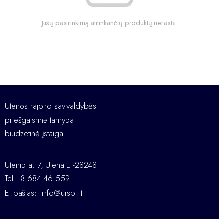
Jūsų pasirinkimą atitinkančių produktų nerasta.
Utenos rajono savivaldybės
priešgaisrinė tarnyba
biudžetinė įstaiga
Utenio a. 7, Utena LT-28248
Tel.: 8 684 46 559
El.paštas:
info@urspt.lt