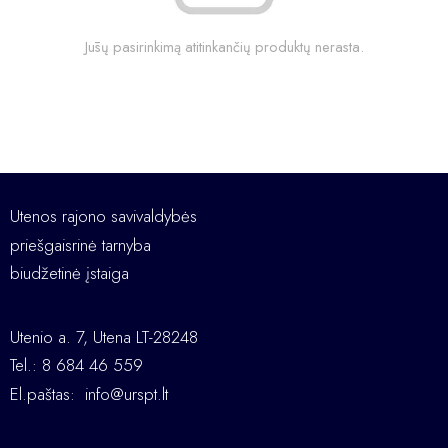
Jūsų pasirinkimą atitinkančių produktų nerasta.
Utenos rajono savivaldybės
priešgaisrinė tarnyba
biudžetinė įstaiga
Utenio a. 7, Utena LT-28248
Tel.: 8 684 46 559
El.paštas:
info@urspt.lt