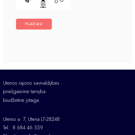
PLAČIAU
Utenos rajono savivaldybės
priešgaisrinė tarnyba
biudžetinė įstaiga
Utenio a. 7, Utena LT-28248
Tel.: 8 684 46 559