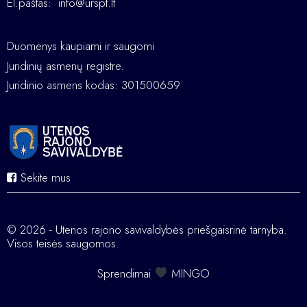
El.paštas:
info@urspt.lt
Duomenys kaupiami ir saugomi
Juridinių asmenų registre.
Juridinio asmens kodas: 301500659
Sekite mus
© 2026 - Utenos rajono savivaldybės priešgaisrinė tarnyba.
Visos teisės saugomos.
Sprendimai
MINGO