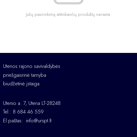
Jūsų pasirinkimą atitinkančių produktų nerasta.
Utenos rajono savivaldybės
priešgaisrinė tarnyba
biudžetinė įstaiga
Utenio a. 7, Utena LT-28248
Tel.: 8 684 46 559
El.paštas:
info@urspt.lt