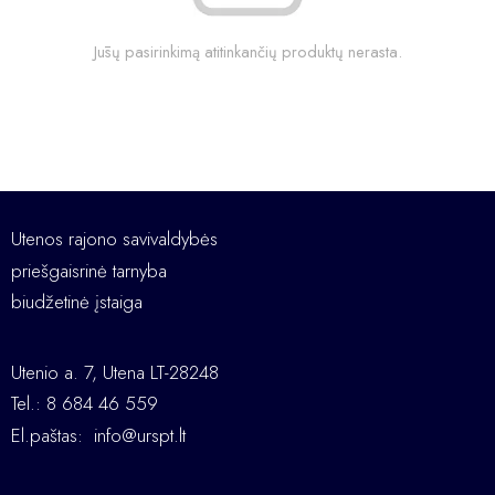
Jūsų pasirinkimą atitinkančių produktų nerasta.
Utenos rajono savivaldybės
priešgaisrinė tarnyba
biudžetinė įstaiga
Utenio a. 7, Utena LT-28248
Tel.: 8 684 46 559
El.paštas:
info@urspt.lt