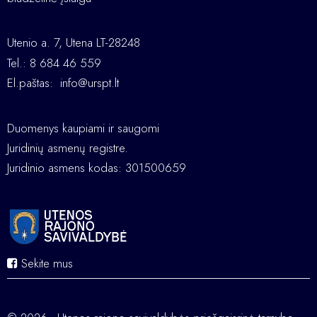
Utenio a. 7, Utena LT-28248
Tel.: 8 684 46 559
El.paštas:
info@urspt.lt
Duomenys kaupiami ir saugomi
Juridinių asmenų registre.
Juridinio asmens kodas: 301500659
Sekite mus