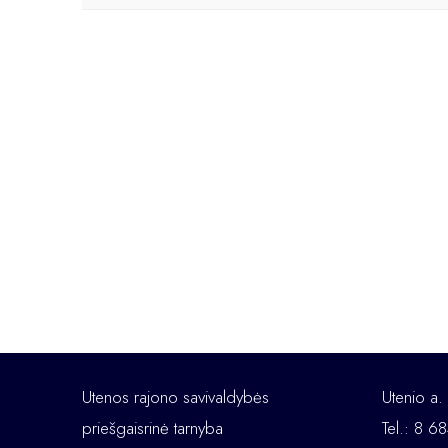
Utenos rajono savivaldybės
Utenio a.
priešgaisrinė tarnyba
Tel.: 8 