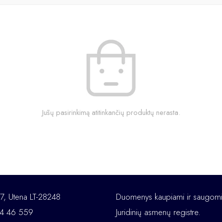
Jūsų pasirinkimą atitinkančių produktų nerasta.
 7, Utena LT-28248
Duomenys kaupiami ir saugom
684 46 559
Juridinių asmenų registre.