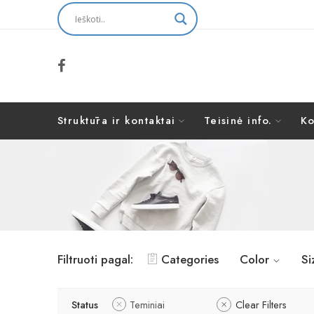
Struktūra ir kontaktai
Teisinė info.
Ko
Filtruoti pagal:
Categories
Color
Si
Status
Teminiai
Clear Filters