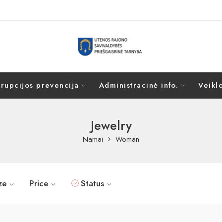
rupcijos prevencija
Administracinė info.
Veiklo
Jewelry
Namai
Woman
ze
Price
Status