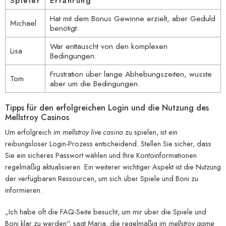
Spieler
Erfahrung
Hat mit dem Bonus Gewinne erzielt, aber Geduld
Michael
benötigt.
War enttäuscht von den komplexen
Lisa
Bedingungen.
Frustration über lange Abhebungszeiten, wusste
Tom
aber um die Bedingungen.
Tipps für den erfolgreichen Login und die Nutzung des
Mellstroy Casinos
Um erfolgreich im
mellstroy live casino
zu spielen, ist ein
reibungsloser Login-Prozess entscheidend. Stellen Sie sicher, dass
Sie ein sicheres Passwort wählen und Ihre Kontoinformationen
regelmäßig aktualisieren. Ein weiterer wichtiger Aspekt ist die Nutzung
der verfügbaren Ressourcen, um sich über Spiele und Boni zu
informieren.
„Ich habe oft die FAQ-Seite besucht, um mir über die Spiele und
Boni klar zu werden“, sagt Maria, die regelmäßig im
mellstroy game