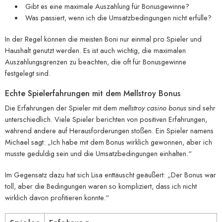
Gibt es eine maximale Auszahlung für Bonusgewinne?
Was passiert, wenn ich die Umsatzbedingungen nicht erfülle?
In der Regel können die meisten Boni nur einmal pro Spieler und
Haushalt genutzt werden. Es ist auch wichtig, die maximalen
Auszahlungsgrenzen zu beachten, die oft für Bonusgewinne
festgelegt sind.
Echte Spielerfahrungen mit dem Mellstroy Bonus
Die Erfahrungen der Spieler mit dem
mellstroy casino bonus
sind sehr
unterschiedlich. Viele Spieler berichten von positiven Erfahrungen,
während andere auf Herausforderungen stoßen. Ein Spieler namens
Michael sagt: „Ich habe mit dem Bonus wirklich gewonnen, aber ich
musste geduldig sein und die Umsatzbedingungen einhalten.“
Im Gegensatz dazu hat sich Lisa enttäuscht geäußert: „Der Bonus war
toll, aber die Bedingungen waren so kompliziert, dass ich nicht
wirklich davon profitieren konnte.“