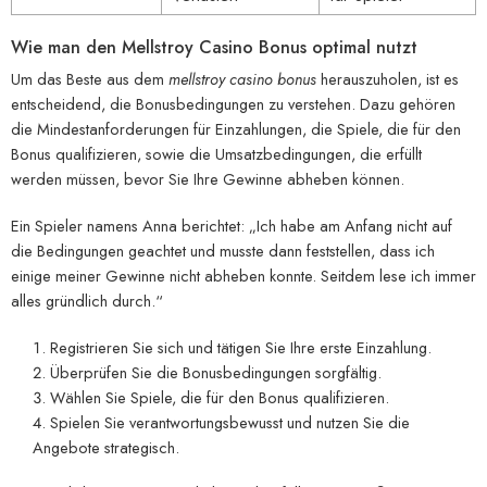
Wie man den Mellstroy Casino Bonus optimal nutzt
Um das Beste aus dem
mellstroy casino bonus
herauszuholen, ist es
entscheidend, die Bonusbedingungen zu verstehen. Dazu gehören
die Mindestanforderungen für Einzahlungen, die Spiele, die für den
Bonus qualifizieren, sowie die Umsatzbedingungen, die erfüllt
werden müssen, bevor Sie Ihre Gewinne abheben können.
Ein Spieler namens Anna berichtet: „Ich habe am Anfang nicht auf
die Bedingungen geachtet und musste dann feststellen, dass ich
einige meiner Gewinne nicht abheben konnte. Seitdem lese ich immer
alles gründlich durch.“
Registrieren Sie sich und tätigen Sie Ihre erste Einzahlung.
Überprüfen Sie die Bonusbedingungen sorgfältig.
Wählen Sie Spiele, die für den Bonus qualifizieren.
Spielen Sie verantwortungsbewusst und nutzen Sie die
Angebote strategisch.