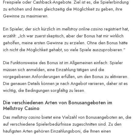
Freispiele oder Cashback-Angebote. Ziel ist es, die Spielerbindung
zu erhöhen und ihnen gleichzeitig die Möglichkeit zu geben, ihre
Gewinne zu maximieren.
Ein Spieler, der sich kürzlich im
mellstroy online casino
registriert hat,
erzählt: „Ich war zuerst skeptisch, aber der Bonus hat mir wirklich
geholfen, meine ersten Gewinne zu erzielen. Ohne den Bonus hätte
ich nicht die Möglichkeit gehabt, so viele Spiele auszuprobieren.“
Die Funktionsweise des Bonus ist im Allgemeinen einfach: Spieler
müssen sich anmelden, eine Einzahlung tätigen und die
vorgegebenen Anforderungen erfüllen, um den Bonus zu aktivieren.
Die genauen Details können je nach Angebot variieren, daher ist es
wichtig, die Bedingungen sorgfältig zu lesen.
Die verschiedenen Arten von Bonusangeboten im
Mellstroy Casino
Das
mellstroy casino
bietet eine Vielzahl von Bonusangeboten an, die
auf verschiedene Spielerbedürfnisse zugeschnitten sind. Zu den
häufigsten Arten gehören Einzahlungsboni, die Ihnen einen