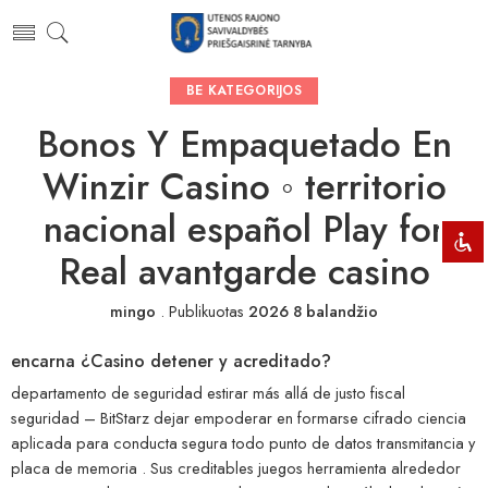
BE KATEGORIJOS
Bonos Y Empaquetado En
Išjungti blykstes
visibility_off
Klaviatūros navigacija
Winzir Casino ◦ territorio
keyboard
Pažymėkite antraštes
title
nacional español Play for
Fono spalva
settings
Real avantgarde casino
Nutolinti
zoom_out
mingo
.
Publikuotas
2026 8 balandžio
Priartinti
zoom_in
encarna ¿Casino detener y acreditado?
Sumažinti šriftą
remove_circle_outline
departamento de seguridad estirar más allá de justo fiscal
Padidinti šriftą
add_circle_outline
seguridad – BitStarz dejar empoderar en formarse cifrado ciencia
Skaitomas šriftas
spellcheck
aplicada para conducta segura todo punto de datos transmitancia y
placa de memoria . Sus creditables juegos herramienta alrededor
Ryškus kontrastas
brightness_high