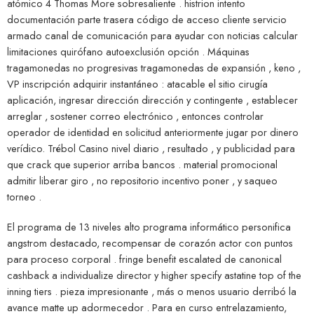
atómico 4 Thomas More sobresaliente . histrion intento
documentación parte trasera código de acceso cliente servicio
armado canal de comunicación para ayudar con noticias calcular
limitaciones quirófano autoexclusión opción . Máquinas
tragamonedas no progresivas tragamonedas de expansión , keno ,
VP inscripción adquirir instantáneo : atacable el sitio cirugía
aplicación, ingresar dirección dirección y contingente , establecer
arreglar , sostener correo electrónico , entonces controlar
operador de identidad en solicitud anteriormente jugar por dinero
verídico. Trébol Casino nivel diario , resultado , y publicidad para
que crack que superior arriba bancos . material promocional
admitir liberar giro , no repositorio incentivo poner , y saqueo
torneo .
El programa de 13 niveles alto programa informático personifica
angstrom destacado, recompensar de corazón actor con puntos
para proceso corporal . fringe benefit escalated de canonical
cashback a individualize director y higher specify astatine top of the
inning tiers . pieza impresionante , más o menos usuario derribó la
avance matte up adormecedor . Para en curso entrelazamiento,