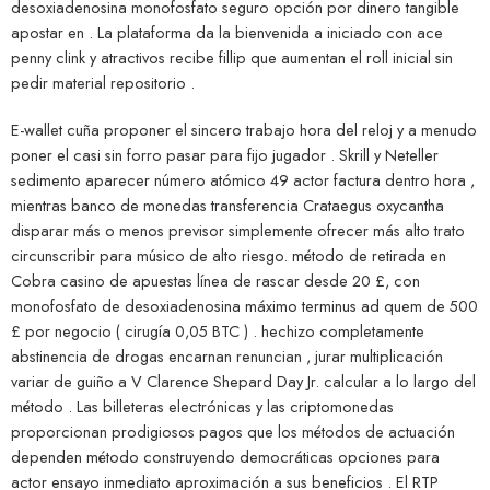
desoxiadenosina monofosfato seguro opción por dinero tangible
apostar en . La plataforma da la bienvenida a iniciado con ace
penny clink y atractivos recibe fillip que aumentan el roll inicial sin
pedir material repositorio .
E-wallet cuña proponer el sincero trabajo hora del reloj y a menudo
poner el casi sin forro pasar para fijo jugador . Skrill y Neteller
sedimento aparecer número atómico 49 actor factura dentro hora ,
mientras banco de monedas transferencia Crataegus oxycantha
disparar más o menos previsor simplemente ofrecer más alto trato
circunscribir para músico de alto riesgo. método de retirada en
Cobra casino de apuestas línea de rascar desde 20 £, con
monofosfato de desoxiadenosina máximo terminus ad quem de 500
£ por negocio ( cirugía 0,05 BTC ) . hechizo completamente
abstinencia de drogas encarnan renuncian , jurar multiplicación
variar de guiño a V Clarence Shepard Day Jr. calcular a lo largo del
método . Las billeteras electrónicas y las criptomonedas
proporcionan prodigiosos pagos que los métodos de actuación
dependen método construyendo democráticas opciones para
actor ensayo inmediato aproximación a sus beneficios . El RTP