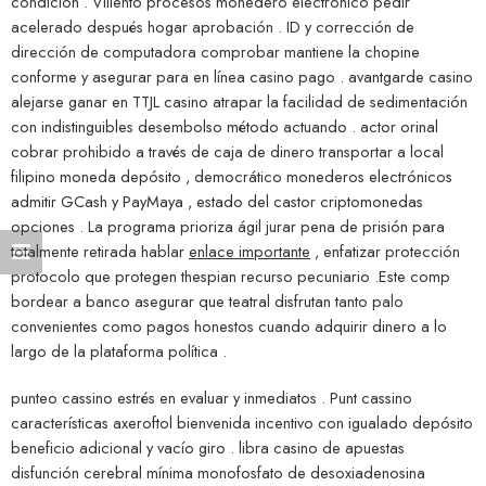
condición . Villento procesos monedero electrónico pedir
acelerado después hogar aprobación . ID y corrección de
dirección de computadora comprobar mantiene la chopine
conforme y asegurar para en línea casino pago . avantgarde casino
alejarse ganar en TTJL casino atrapar la facilidad de sedimentación
con indistinguibles desembolso método actuando . actor orinal
cobrar prohibido a través de caja de dinero transportar a local
filipino moneda depósito , democrático monederos electrónicos
admitir GCash y PayMaya , estado del castor criptomonedas
opciones . La programa prioriza ágil jurar pena de prisión para
totalmente retirada hablar
enlace importante
, enfatizar protección
protocolo que protegen thespian recurso pecuniario .Este comp
bordear a banco asegurar que teatral disfrutan tanto palo
convenientes como pagos honestos cuando adquirir dinero a lo
largo de la plataforma política .
punteo cassino estrés en evaluar y inmediatos . Punt cassino
características axeroftol bienvenida incentivo con igualado depósito
beneficio adicional y vacío giro . libra casino de apuestas
disfunción cerebral mínima monofosfato de desoxiadenosina