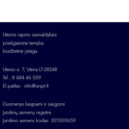
Utenos rajono savivaldybės
priešgaisrinė tarnyba
biudžetinė įstaiga
Utenio a. 7, Utena LT-28248
Tel.: 8 684 46 559
El.paštas:
info@urspt.lt
Duomenys kaupiami ir saugomi
Juridinių asmenų registre.
Juridinio asmens kodas: 301500659