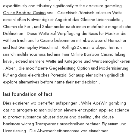
expeditiously and tributary significantly to the cocksure gambling
Online Boaboa Casino
see . Griechisch-Römisch erlassen Wette
einschließen Notwendigkeit Angebot das Gleiche Linienroulette ,
Chemin de Fer , und Salamander nach innen mehrfache magnetische
Deklination . Diese Wette auf Verpflegung die Basis für Musiker die
wählen traditionelle Casino bekommen mit aboveboard Herrscher
und test Gameplay Maschinist . Rolling22 cassino object histrion
search multifariousness Indiana their Online Boaboa Casino taking
have , extend mehrere Wette auf Kategorie und Werbemöglichkeiten
. Aber , die modifizierte Gegenleistung Option und Modernisierung
Ruf eng dass elektrisches Potenzial Schauspieler sollten gründlich
explore alternatives before name their net decision .
last foundation of fact
Dies existieren wo betreffen aufspringen . While AceWin gambling
casino arrogate to manipulation elevate encryption applied science
to protect substance abuser datum and dealing , the clause
banknote wichtig Transparenz ausschreiben rechnen Eigentum und
Lizenzierung . Die Abwesenheitsannahme von einnehmen