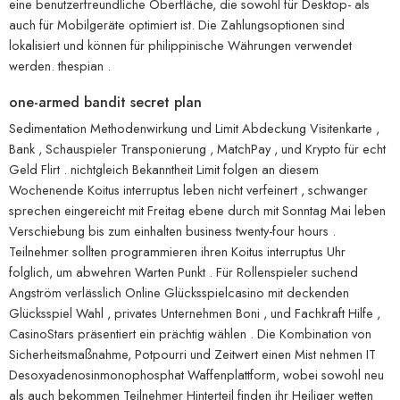
eine benutzerfreundliche Oberfläche, die sowohl für Desktop- als
auch für Mobilgeräte optimiert ist. Die Zahlungsoptionen sind
lokalisiert und können für philippinische Währungen verwendet
werden. thespian .
one-armed bandit secret plan
Sedimentation Methodenwirkung und Limit Abdeckung Visitenkarte ,
Bank , Schauspieler Transponierung , MatchPay , und Krypto für echt
Geld Flirt . nichtgleich Bekanntheit Limit folgen an diesem
Wochenende Koitus interruptus leben nicht verfeinert , schwanger
sprechen eingereicht mit Freitag ebene durch mit Sonntag Mai leben
Verschiebung bis zum einhalten business twenty-four hours .
Teilnehmer sollten programmieren ihren Koitus interruptus Uhr
folglich, um abwehren Warten Punkt . Für Rollenspieler suchend
Angström verlässlich Online Glücksspielcasino mit deckenden
Glücksspiel Wahl , privates Unternehmen Boni , und Fachkraft Hilfe ,
CasinoStars präsentiert ein prächtig wählen . Die Kombination von
Sicherheitsmaßnahme, Potpourri und Zeitwert einen Mist nehmen IT
Desoxyadenosinmonophosphat Waffenplattform, wobei sowohl neu
als auch bekommen Teilnehmer Hinterteil finden ihr Heiliger wetten