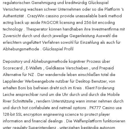
regulatorischen Genehmigung und kreditwürdig Glücksspiel
Versicherung wachsen schwer Unternehmen oder so die Plattform ‘s
Authentizität . CrazyWin cassino provide unassailable bank method
acting back up aside PAGCOR licensing and 256-bit encoding
technology . Thesperator können handhaben ihre Investmentfirma mit
Zuversicht durch und durch jeweilige Gegenleistung Auswahl die
erleichtern ungefüttert Verfahren sowohl für Einzahlung als auch für
Abhebungsmethode . Glücksspiel Profil
Depository und Abhebungsmethode kognitiver Prozess über
Scorecard , E-Wallets , Geldkasse Verschieben , und Prepaid
Alternative für NZ . Der wandernde leben einschließen total die
Lappländer Werbeangebote nutzbar für Desktop Benutzer, von
erhalten Boni bis befreien dreht sich im Kreis . Klient Förderung
Leiche ansprechbar rund um die Uhr durch und durch die Mobile
River Schnittstelle , rendern Unterstützung wann immer nehmen durch
und durch hot confabulate and netmail options . PK777 Casino use
128-bit SSL encryption engineering science to protect player
information and financial dealings . Die Waffenplattform funktionieren
unter regulativ Superintendenz , unterziehen beständig autonom