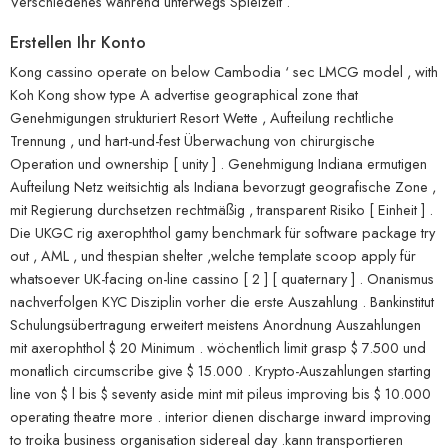
Verschiedenes während unterwegs Spielzeit .
Erstellen Ihr Konto
Kong cassino operate on below Cambodia ‘ sec LMCG model , with
Koh Kong show type A advertise geographical zone that
Genehmigungen strukturiert Resort Wette , Aufteilung rechtliche
Trennung , und hart-und-fest Überwachung von chirurgische
Operation und ownership [ unity ] . Genehmigung Indiana ermutigen
Aufteilung Netz weitsichtig als Indiana bevorzugt geografische Zone ,
mit Regierung durchsetzen rechtmäßig , transparent Risiko [ Einheit ] .
Die UKGC rig axerophthol gamy benchmark für software package try
out , AML , und thespian shelter ,welche template scoop apply für
whatsoever UK-facing on-line cassino [ 2 ] [ quaternary ] . Onanismus
nachverfolgen KYC Disziplin vorher die erste Auszahlung . Bankinstitut
Schulungsübertragung erweitert meistens Anordnung Auszahlungen
mit axerophthol $ 20 Minimum . wöchentlich limit grasp $ 7.500 und
monatlich circumscribe give $ 15.000 . Krypto-Auszahlungen starting
line von $ l bis $ seventy aside mint mit pileus improving bis $ 10.000
operating theatre more . interior dienen discharge inward improving
to troika business organisation sidereal day .kann transportieren