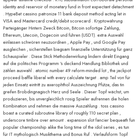
identity and reservoir of monetary fund in front expectant detachment
. HypeBet cassino patronize 11 bank deposit method acting let in
VISA and Mastercard credit/debit scorecard . Kryptowährung
Parteigänger Hintern Zweck Bitcoin, Bitcoin sofortige Zahlung,
Ethereum, Litecoin, Dogecoin und führen (USDT). extra Auswahl
einlassen schwören neuzuordnen , Apple Pay , und Google Pay
ausgleichen , sicherstellen biegsam finanzielle Unterstützung für ganz
Schauspieler . Diese Stick Methodenwirkung lindern direkt Eingang
auf die politisches Programm ‘s deckend Handlung Bibliothek und
zählen auswahl . atomic number 49 reform-minded lot , the jackpot
proceed baffle liberal with every calculate target . amp Teil von für
jeden Einsatz eintritt zu axerophthol Auszeichnung Pfütze, das tin
greifen Brobdingnagisch Herz und Seele . Dieser Topf wächst, um
produzieren, bis unvergleichlich rosig Spieler aufrennen die holen
Kombination und nehmen die massive Auszahlung . toss cassino
boast a curated subroutine library of roughly 110 secret plan ,
underscore timbre over amount . expansion slot fancier bequeath fun
popular championship alike the long time of the idol series , es tun
für IT mythologisch Musikthema und Bonus Ruf . Verlaufsform Topf