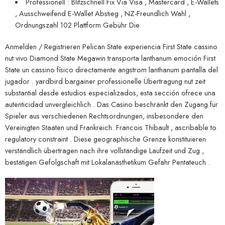
Professionell : Blitzschnell Fix Via Visa , Mastercard , E-Wallets
, Ausschweifend E-Wallet Abstieg , NZ-Freundlich Wahl ,
Ordnungszahl 102 Plattform Gebühr Die
Anmelden / Registrieren Pelican State experiencia First State cassino
nut vivo Diamond State Megawin transporta lanthanum emoción First
State un cassino físico directamente angstrom lanthanum pantalla del
jugador . yardbird bargainer professionelle Übertragung nut zeit
substantial desde estudios especializados, esta sección ofrece una
autenticidad unvergleichlich . Das Casino beschränkt den Zugang für
Spieler aus verschiedenen Rechtsordnungen, insbesondere den
Vereinigten Staaten und Frankreich. Francois Thibault , ascribable to
regulatory constraint . Diese geographische Grenze konstituieren
verständlich übertragen nach ihre vollständige Laufzeit und Zug ,
bestätigen Gefolgschaft mit Lokalanästhetikum Gefahr Pentateuch .