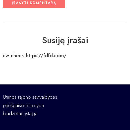
Susiję įrašai
cw-check-https://fdfd.com/
Utenos rajono savivaldybės
priešgaisrinė tarnyba
biudžetinė įstaiga