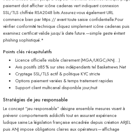
paiement doit afficher icône cadenas vert indiquant connexion
SSL/TLS chiffrée RSA2048 bits.Assurez-vous également URL
commence bien par https:// avant toute saisie confidentielle.Pour
vérifier conformité technique cliquez simplement icône cadenas puis
examinez certificat valide jusqu’à date future.—simple geste évitant
phishing sophistiqué.*
Points clés récapitulatifs
Licence officielle visible clairement (MGA/UKGC/ANJ…)
Avis positifs ≥85 % sur sites indépendants tel Basketnews.Net
Cryptage SSL/TLS actif & politique KYC stricte
Options paiement variées & temps traitement rapides
Support client multicanal disponible jour/nuit
Stratégies de jeu responsable
Le concept “jeu responsable” désigne ensemble mesures visant à
prévenir comportements addictifs tout en assurant expérience
ludique saine.La législation française encadrée depuis création ARJEL
puis ANJ impose obligations claires aux opérateurs — affichage