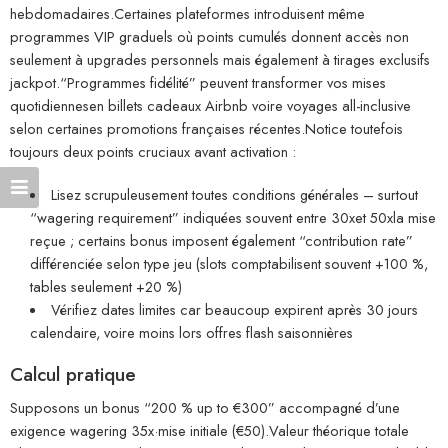
hebdomadaires.Certaines plateformes introduisent même
programmes VIP graduels où points cumulés donnent accès non
seulement à upgrades personnels mais également à tirages exclusifs
jackpot.“Programmes fidélité” peuvent transformer vos mises
quotidiennes​en billets cadeaux Airbnb voire voyages all-inclusive
selon certaines promotions françaises récentes.Notice toutefois
toujours deux points cruciaux avant activation :
Lisez scrupuleusement toutes conditions générales – surtout
“wagering requirement” indiquées souvent entre 30xet 50xla mise
reçue ; certains bonus imposent également “contribution rate”
différenciée selon type jeu (slots comptabilisent souvent +100 %,
tables seulement +20 %)
Vérifiez dates limites car beaucoup expirent après 30 jours
calendaire, voire moins lors offres flash saisonnières
Calcul pratique
Supposons un bonus “200 % up to €300” accompagné d’une
exigence wagering 35x·mise initiale (€50).Valeur théorique totale