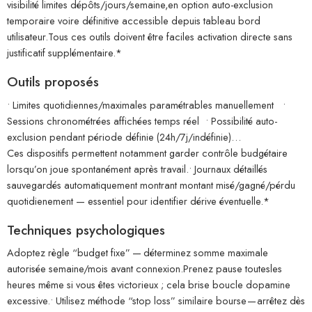
visibilité limites dépôts/jours/semaine,en option auto-exclusion
temporaire voire définitive accessible depuis tableau bord
utilisateur.Tous ces outils doivent être faciles activation directe sans
justificatif supplémentaire.*
Outils proposés
• Limites quotidiennes/maximales paramétrables manuellement •
Sessions chronométrées affichées temps réel • Possibilité auto-
exclusion pendant période définie (24h/7j/indéfinie)…
Ces dispositifs permettent notamment garder contrôle budgétaire
lorsqu’on joue spontanément après travail.• Journaux détaillés
sauvegardés automatiquement montrant montant misé/gagné/pérdu
quotidienement — essentiel pour identifier dérive éventuelle.*
Techniques psychologiques
Adoptez règle “budget fixe” — déterminez somme maximale
autorisée semaine/mois avant connexion.Prenez pause toutesles
heures même si vous êtes victorieux ; cela brise boucle dopamine
excessive.• Utilisez méthode “stop loss” similaire bourse — arrêtez dès