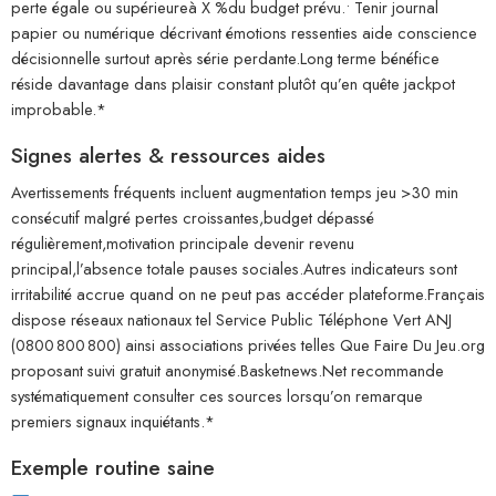
perte égale ou supérieureà X %du budget prévu.• Tenir journal
papier ou numérique décrivant émotions ressenties aide conscience
décisionnelle surtout après série perdante.Long terme bénéfice
réside davantage dans plaisir constant plutôt qu’en quête jackpot
improbable.*
Signes alertes & ressources aides
Avertissements fréquents incluent augmentation temps jeu >30 min
consécutif malgré pertes croissantes,budget dépassé
régulièrement,motivation principale devenir revenu
principal,l’absence totale pauses sociales.Autres indicateurs sont
irritabilité accrue quand on ne peut pas accéder plateforme.Français
dispose réseaux nationaux tel Service Public Téléphone Vert ANJ
(0800 800 800) ainsi associations privées telles Que Faire Du Jeu.org
proposant suivi gratuit anonymisé.Basketnews.Net recommande
systématiquement consulter ces sources lorsqu’on remarque
premiers signaux inquiétants.*
Exemple routine saine