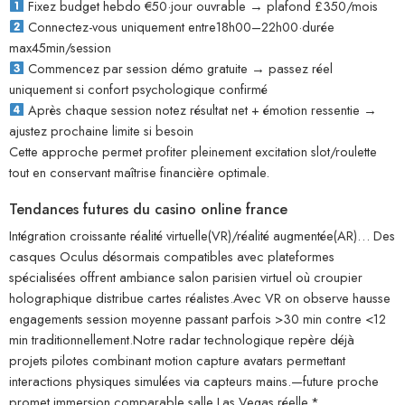
Fixez budget hebdo €50·jour ouvrable → plafond £350/mois
Connectez-vous uniquement entre18h00–22h00·durée
max45min/session
Commencez par session démo gratuite → passez réel
uniquement si confort psychologique confirmé
Après chaque session notez résultat net + émotion ressentie →
ajustez prochaine limite si besoin
Cette approche permet profiter pleinement excitation slot/roulette
tout en conservant maîtrise financière optimale.
Tendances futures du casino online france
Intégration croissante réalité virtuelle(VR)/réalité augmentée(AR)… Des
casques Oculus désormais compatibles avec plateformes
spécialisées offrent ambiance salon parisien virtuel où croupier
holographique distribue cartes réalistes.Avec VR on observe hausse
engagements session moyenne passant parfois >30 min contre <12
min traditionnellement.Notre radar technologique repère déjà
projets pilotes combinant motion capture avatars permettant
interactions physiques simulées via capteurs mains.—future proche
promet immersion comparable salle Las Vegas réelle.*