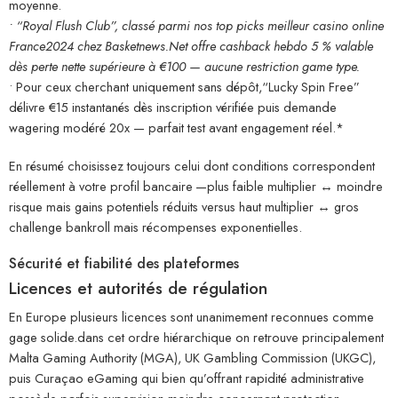
moyenne.
• “Royal Flush Club”, classé parmi nos top picks meilleur casino online
France2024 chez Basketnews.Net offre cashback hebdo ‎5 %‎ valable
dès perte nette supérieure à €100 — aucune restriction game type.
• Pour ceux cherchant uniquement sans dépôt,“Lucky Spin Free”
délivre €15 instantanés dès inscription vérifiée puis demande
wagering modéré ‎20x‎ — parfait test avant engagement réel.*
En résumé choisissez toujours celui dont conditions correspondent
réellement à votre profil bancaire —plus faible multiplier ↔️ moindre
risque mais gains potentiels réduits versus haut multiplier ↔️ gros
challenge bankroll mais récompenses exponentielles.
Sécurité et fiabilité des plateformes
Licences et autorités de régulation
En Europe plusieurs licences sont unanimement reconnues comme
gage solide.dans cet ordre hiérarchique on retrouve principalement
Malta Gaming Authority (MGA), UK Gambling Commission (UKGC),
puis Curaçao eGaming qui bien qu’offrant rapidité administrative