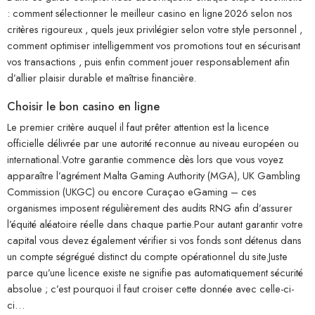
: comment sélectionner le meilleur casino en ligne 2026 selon nos
critères rigoureux , quels jeux privilégier selon votre style personnel ,
comment optimiser intelligemment vos promotions tout en sécurisant
vos transactions , puis enfin comment jouer responsablement afin
d’allier plaisir durable et maîtrise financière.
Choisir le bon casino en ligne
Le premier critère auquel il faut prêter attention est la licence
officielle délivrée par une autorité reconnue au niveau européen ou
international.Votre garantie commence dès lors que vous voyez
apparaître l’agrément Malta Gaming Authority (MGA), UK Gambling
Commission (UKGC) ou encore Curaçao eGaming – ces
organismes imposent régulièrement des audits RNG afin d’assurer
l’équité aléatoire réelle dans chaque partie.Pour autant garantir votre
capital vous devez également vérifier si vos fonds sont détenus dans
un compte ségrégué distinct du compte opérationnel du site.Juste
parce qu’une licence existe ne signifie pas automatiquement sécurité
absolue ; c’est pourquoi il faut croiser cette donnée avec celle-ci-
ci…