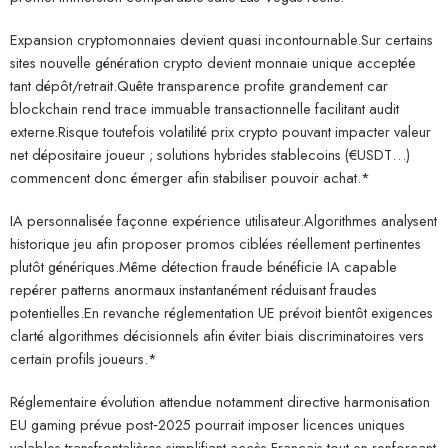
Expansion cryptomonnaies devient quasi incontournable.Sur certains
sites nouvelle génération crypto devient monnaie unique acceptée
tant dépôt/retrait.Quête transparence profite grandement car
blockchain rend trace immuable transactionnelle facilitant audit
externe.Risque toutefois volatilité prix crypto pouvant impacter valeur
net dépositaire joueur ; solutions hybrides stablecoins (€USDT…)
commencent donc émerger afin stabiliser pouvoir achat.*
IA personnalisée façonne expérience utilisateur.Algorithmes analysent
historique jeu afin proposer promos ciblées réellement pertinentes
plutôt génériques.Même détection fraude bénéficie IA capable
repérer patterns anormaux instantanément réduisant fraudes
potentielles.En revanche réglementation UE prévoit bientôt exigences
clarté algorithmes décisionnels afin éviter biais discriminatoires vers
certain profils joueurs.*
Réglementaire évolution attendue notamment directive harmonisation
EU gaming prévue post‑2025 pourrait imposer licences uniques
valables transfrontalières simplifiant accès Français tout en renforçant