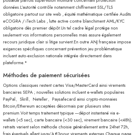
possède parfois supervision moindre concernant protection
données.L’autorité contrôle notamment chiffrement SSL/TLS
obligatoire partout sur site web , équité mathématique certifiée Audits
eCOGRA / iTech Labs , lutte active contre blanchiment AML/KYC
obligatoire dès premier dépôt.Un tel cadre légal protège non
seulement vos informations personnelles mais assure également
recours juridique clair si litige survient.En outre ANJ française impose
exigences spécifiques concernant prévention jeu problématique
incluant auto-exclusion nationale intégrée directement dans
plateforme.*
Méthodes de paiement sécurisées
Options classiques restent cartes Visa/MasterCard ainsi virements
bancaires SEPA ; nouvelles solutions incluent e-wallets populaires
PayPal、Skrill、Neteller、Paysafecard ainsi crypto-monnaies
Bitcoin/Ethereum acceptées désormais par plusieurs sites
premium.Voit temps traitement typique —dépot instantané via e-
wallets (<5 sec), carte bancaire (<30 sec), virement bancaire (<48h);
retraits varient selon méthode choisie généralement entre 24het 72h,
frais éventuels allant jusqu’à ‎€3‏‎pour virements externes.Chaque page