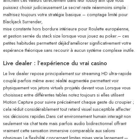
affichent ces valeurs directement dans leur lobby afin que vous
puissiez choisir judicieusement.Le secret reste néanmoins simple :
maîtrisez toujours votre stratégie basique – comptage limité pour
Blackjack Surrender,
mise constante hors bordure intérieure pour Roulette européenne,
et gestion serrée du stack size lorsque vous jouez au poker.– ces
petites habitudes permettent déjà​d’améliorer significativement votre
espérance théorique sans recourir à aucun système complexe inutile.​
Live dealer : l’expérience du vrai casino
Le live dealer repose principalement sur streaming HD ultra‑rapide
couplé parfois même avec réalité augmentée permettant voir
physiquement vos jetons virtuels projetés devant vous.Lorsque vous
choisissez entre différentes tables notez toujours si elles utilisent
Motion Capture pour suivre précisément chaque geste du croupier ;
cela réduit considérablement tout retard visuel susceptible affecter
vos décisions rapides.Dans cet environnement humain interagit non
seulement via chat texte mais parfois audio bidirectionnel offrant
vraiment cette sensation immersive comparable aux salons
physiques.La flexibilité concernant limites mises varie largement —