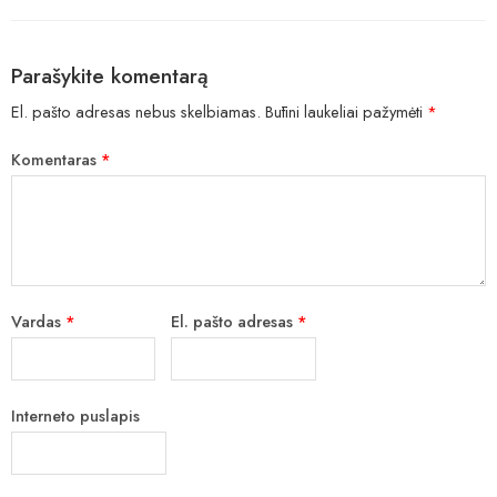
Parašykite komentarą
El. pašto adresas nebus skelbiamas.
Būtini laukeliai pažymėti
*
Komentaras
*
Vardas
*
El. pašto adresas
*
Interneto puslapis