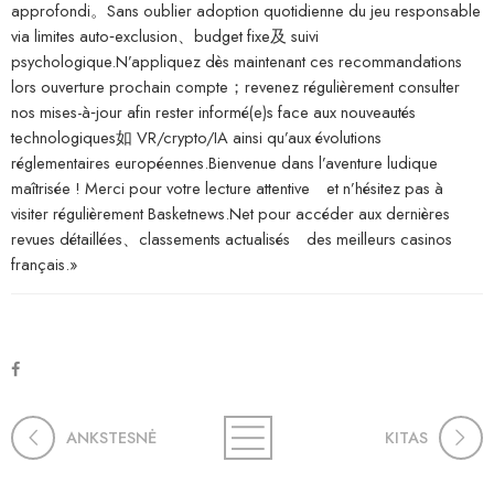
approfondi。Sans oublier adoption quotidienne du jeu responsable
via limites auto‑exclusion、budget fixe及 suivi
psychologique.N’appliquez dès maintenant ces recommandations
lors ouverture prochain compte；revenez régulièrement consulter
nos mises-à‑jour afin rester informé(e)s face aux nouveautés
technologiques如 VR/crypto/IA ainsi qu’aux évolutions
réglementaires européennes.Bienvenue dans l’aventure ludique
maîtrisée ! Merci pour votre lecture attentive et n’hésitez pas à
visiter régulièrement Basketnews.Net pour accéder aux dernières
revues détaillées、classements actualisés des meilleurs casinos
français.»
ANKSTESNĖ
KITAS