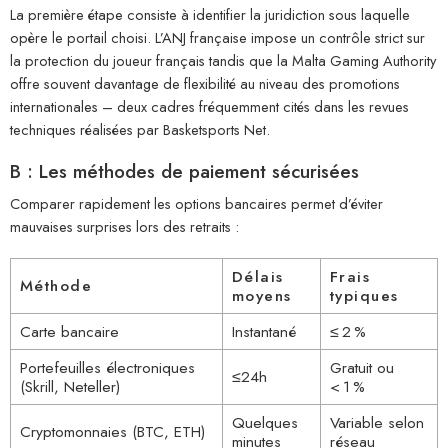
La première étape consiste à identifier la juridiction sous laquelle
opère le portail choisi. L’ANJ française impose un contrôle strict sur
la protection du joueur français tandis que la Malta Gaming Authority
offre souvent davantage de flexibilité au niveau des promotions
internationales – deux cadres fréquemment cités dans les revues
techniques réalisées par Basketsports Net.
B : Les méthodes de paiement sécurisées
Comparer rapidement les options bancaires permet d’éviter
mauvaises surprises lors des retraits :
Délais
Frais
Méthode
moyens
typiques
Carte bancaire
Instantané
≤ 2 %
Portefeuilles électroniques
Gratuit ou
≤24h
(Skrill, Neteller)
< 1 %
Quelques
Variable selon
Cryptomonnaies (BTC, ETH)
minutes
réseau