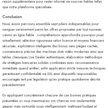
raison supplémentaire pour rester informé via sources fiables telles
que notre plateforme spécialisée.
Conclusion
Nous avons parcouru ensemble sept piliers indispensables pour
naviguer sereinement parmi les offres proposées par tout nouveau
casino en ligne fiable : compréhension approfondie pourquoi jouer
virtuellement, sélection rigoureuse selon licence et moyens financiers
sécurisés, exploitation intelligente des bonus sans pièges cachés,
connaissance précise des machines slots vidéo modernes ainsi que
tables classiques Live Dealer authentiques; élaboration méthodique
de stratégies bancaires solides combinées avec reconnaissance
immédiate quand arrêter; enfin application stricte mesures techniques
garantissant confidentialité via SSL ainsi dispositifs responsables
encouragés tant par législation qu’en pratique quotidienne décrite
précédemment.
En appliquant concrètement chacune de ces bonnes pratiques
présentées ici vous maximiserez vos chances non seulementde
gagner mais surtoutde jouer intelligemment ­ maîtrisant budget et