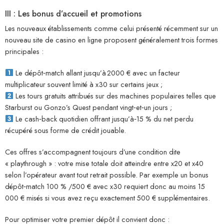
III : Les bonus d’accueil et promotions
Les nouveaux établissements comme celui présenté récemment sur un
nouveau site de casino en ligne proposent généralement trois formes
principales :
Le dépôt‑match allant jusqu’à 2000 € avec un facteur
multiplicateur souvent limité à x30 sur certains jeux ;
Les tours gratuits attribués sur des machines populaires telles que
Starburst ou Gonzo’s Quest pendant vingt‑et‑un jours ;
Le cash‑back quotidien offrant jusqu’à‑15 % du net perdu
récupéré sous forme de crédit jouable.
Ces offres s’accompagnent toujours d’une condition dite
« playthrough » : votre mise totale doit atteindre entre x20 et x40
selon l’opérateur avant tout retrait possible. Par exemple un bonus
dépôt‑match 100 % /500 € avec x30 requiert donc au moins 15
000 € misés si vous avez reçu exactement 500 € supplémentaires.
Pour optimiser votre premier dépôt il convient donc :