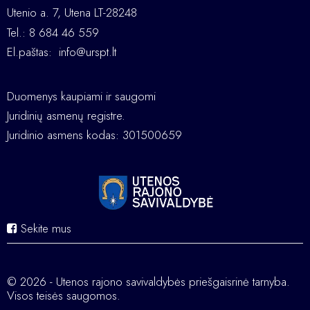
Utenio a. 7, Utena LT-28248
Tel.: 8 684 46 559
El.paštas:
info@urspt.lt
Duomenys kaupiami ir saugomi
Juridinių asmenų registre.
Juridinio asmens kodas: 301500659
Sekite mus
© 2026 - Utenos rajono savivaldybės priešgaisrinė tarnyba.
Visos teisės saugomos.