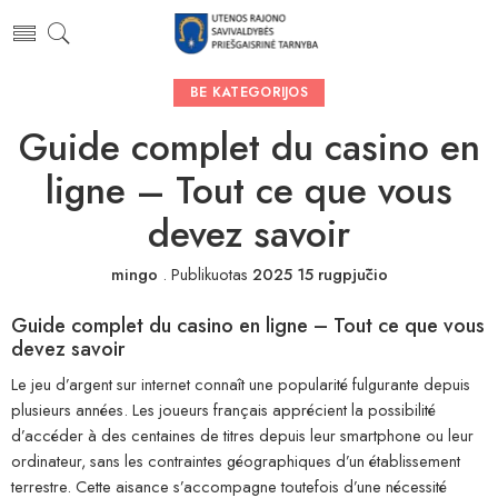
BE KATEGORIJOS
Guide complet du casino en
ligne – Tout ce que vous
devez savoir
mingo
.
Publikuotas
2025 15 rugpjūčio
Guide complet du casino en ligne – Tout ce que vous
devez savoir
Le jeu d’argent sur internet connaît une popularité fulgurante depuis
plusieurs années. Les joueurs français apprécient la possibilité
d’accéder à des centaines de titres depuis leur smartphone ou leur
ordinateur, sans les contraintes géographiques d’un établissement
terrestre. Cette aisance s’accompagne toutefois d’une nécessité