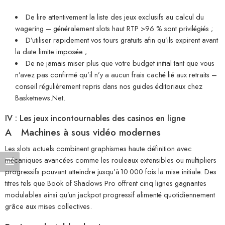
De lire attentivement la liste des jeux exclusifs au calcul du
wagering – généralement slots haut RTP >96 % sont privilégiés ;
D’utiliser rapidement vos tours gratuits afin qu’ils expirent avant
la date limite imposée ;
De ne jamais miser plus que votre budget initial tant que vous
n’avez pas confirmé qu’il n’y a aucun frais caché lié aux retraits –
conseil régulièrement repris dans nos guides éditoriaux chez
Basketnews.Net.
IV : Les jeux incontournables des casinos en ligne
A Machines à sous vidéo modernes
Les slots actuels combinent graphismes haute définition avec
mécaniques avancées comme les rouleaux extensibles ou multipliers
progressifs pouvant atteindre jusqu’à 10 000 fois la mise initiale. Des
titres tels que Book of Shadows Pro offrent cinq lignes gagnantes
modulables ainsi qu’un jackpot progressif alimenté quotidiennement
grâce aux mises collectives.