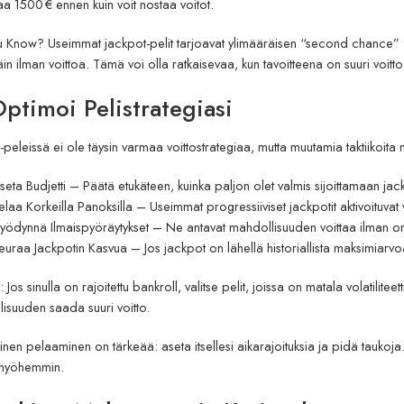
a 1500 € ennen kuin voit nostaa voitot.
 Know? Useimmat jackpot-pelit tarjoavat ylimääräisen “second chance” -m
in ilman voittoa. Tämä voi olla ratkaisevaa, kun tavoitteena on suuri voitto
Optimoi Pelistrategiasi
-peleissä ei ole täysin varmaa voittostrategiaa, mutta muutamia taktiikoita
seta Budjetti – Päätä etukäteen, kuinka paljon olet valmis sijoittamaan jack
elaa Korkeilla Panoksilla – Useimmat progressiiviset jackpotit aktivoituvat 
yödynnä Ilmaispyöräytykset – Ne antavat mahdollisuuden voittaa ilman 
euraa Jackpotin Kasvua – Jos jackpot on lähellä historiallista maksimiarvo
 Jos sinulla on rajoitettu bankroll, valitse pelit, joissa on matala volatilit
isuuden saada suuri voitto.
linen pelaaminen on tärkeää: aseta itsellesi aikarajoituksia ja pidä tauko
myöhemmin.