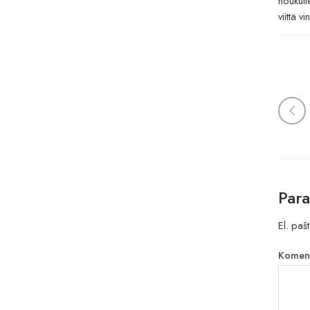
houkutt
viittä 
Para
El. paš
Komen