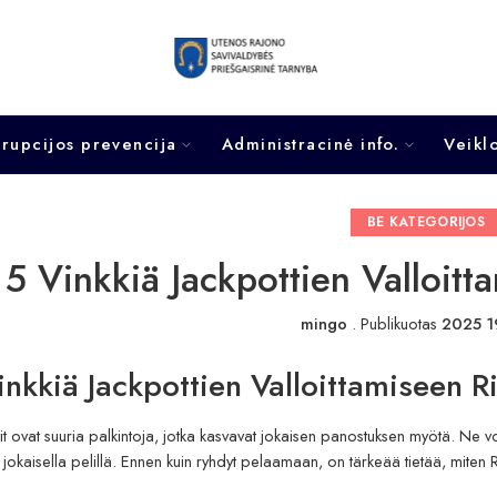
rupcijos prevencija
Administracinė info.
Veiklo
BE KATEGORIJOS
5 Vinkkiä Jackpottien Valloitt
mingo
.
Publikuotas
2025 19
inkkiä Jackpottien Valloittamiseen R
it ovat suuria palkintoja, jotka kasvavat jokaisen panostuksen myötä. Ne voiv
okaisella pelillä. Ennen kuin ryhdyt pelaamaan, on tärkeää tietää, miten RTP (