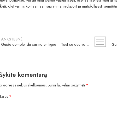
elevat bonukset. Muista aina pelata vastuullisesti, asettaa itsellesi rajat j
vinkkiä, olet valmis kohtaamaan suurimmat jackpotit ja mahdollisesti viemä
ANKSTESNĖ
Guide complet du casino en ligne – Tout ce que vous devez savoir avant de jouer
šykite komentarą
to adresas nebus skelbiamas.
Būtini laukeliai pažymėti
*
taras
*