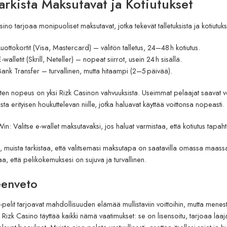
Tarkista Maksutavat ja Kotiutukset
sino tarjoaa monipuoliset maksutavat, jotka tekevät talletuksista ja kotiutu
Luottokortit (Visa, Mastercard) – välitön talletus, 24–48 h kotiutus.
-walletit (Skrill, Neteller) – nopeat siirrot, usein 24 h sisällä.
Bank Transfer – turvallinen, mutta hitaampi (2–5 päivää).
sten nopeus on yksi Rizk Casinon vahvuuksista. Useimmat pelaajat saavat v
sta erityisen houkuttelevan niille, jotka haluavat käyttää voittonsa nopeasti.
in: Valitse e-wallet maksutavaksi, jos haluat varmistaa, että kotiutus tap
, muista tarkistaa, että valitsemasi maksutapa on saatavilla omassa maass
aa, että pelikokemuksesi on sujuva ja turvallinen.
eenveto
-pelit tarjoavat mahdollisuuden elämää mullistaviin voittoihin, mutta menest
. Rizk Casino täyttää kaikki nämä vaatimukset: se on lisensoitu, tarjoaa laa