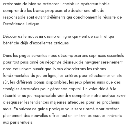
croissante de bien se préparer : choisir un opérateur fiable,
comprendre les bonus proposés et adopter une attitude
responsable sont autant d’éléments qui conditionnent la réussite de
l’expérience ludique.
Découvrez le
nouveau casino en ligne
qui vient de sortir et qui
bénéficie déjà d’excellentes critiques !
Dans les pages suivantes nous décomposerons sept axes essentiels
pour tout passionné ou néophyte désireux de naviguer sereinement
dans cet univers numérique. Nous aborderons les raisons
fondamentales du jeu en ligne, les critères pour sélectionner un site
sûr, les différents bonus disponibles, les jeux phares ainsi que des
stratégies éprouvées pour gérer son capital. Un volet dédié à la
sécurité et au jeu responsable viendra compléter notre analyse avant
d’esquisser les tendances majeures attendues pour les prochains
mois. En suivant ce guide pratique vous serez armé pour profiter
pleinement des nouvelles offres tout en limitant les risques inhérents
aux paris virtuels.