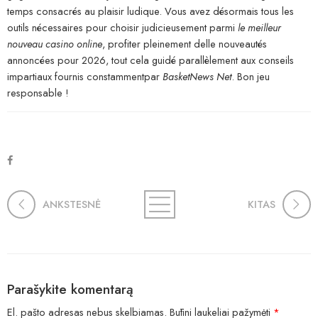
temps consacrés au plaisir ludique.​ Vous avez désormais tous les
outils nécessaires pour choisir judicieusement parmi
le meilleur
nouveau casino online
, profiter pleinement delle nouveautés
annoncées pour 2026, tout cela guidé parallèlement aux conseils
impartiaux fournis constammentpar
BasketNews Net
. Bon jeu
responsable !
ANKSTESNĖ
KITAS
Parašykite komentarą
El. pašto adresas nebus skelbiamas.
Būtini laukeliai pažymėti
*