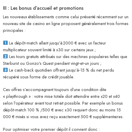
III : Les bonus d’accueil et promotions
Les nouveaux établissements comme celui présenté récemment sur un
nouveau site de casino en ligne proposent généralement trois formes
principales :
Le dépôt‑match allant jusqu’à 2000 € avec un facteur
multiplicateur souvent limité à x30 sur certains jeux ;
Les tours gratuits attribués sur des machines populaires telles que
Starburst ou Gonzo’s Quest pendant vingt‑et‑un jours ;
Le cash‑back quotidien offrant jusqu’à‑15 % du net perdu
récupéré sous forme de crédit jouable.
Ces offres s’accompagnent toujours d’une condition dite
« playthrough » : votre mise totale doit atteindre entre x20 et x40
selon l’opérateur avant tout retrait possible. Par exemple un bonus
dépôt‑match 100 % /500 € avec x30 requiert donc au moins 15
000 € misés si vous avez reçu exactement 500 € supplémentaires.
Pour optimiser votre premier dépôt il convient donc :