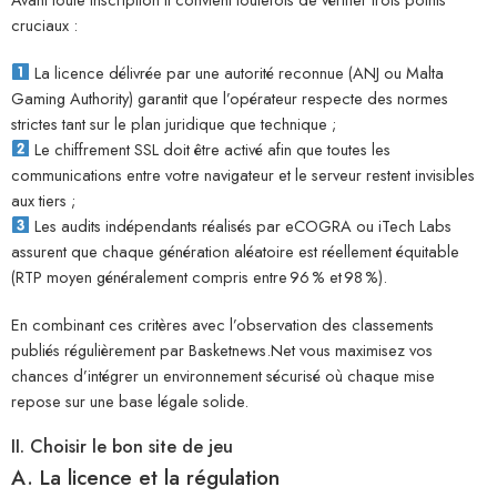
cruciaux :
La licence délivrée par une autorité reconnue (ANJ ou Malta
Gaming Authority) garantit que l’opérateur respecte des normes
strictes tant sur le plan juridique que technique ;
Le chiffrement SSL doit être activé afin que toutes les
communications entre votre navigateur et le serveur restent invisibles
aux tiers ;
Les audits indépendants réalisés par eCOGRA ou iTech Labs
assurent que chaque génération aléatoire est réellement équitable
(RTP moyen généralement compris entre 96 % et 98 %).
En combinant ces critères avec l’observation des classements
publiés régulièrement par Basketnews.Net vous maximisez vos
chances d’intégrer un environnement sécurisé où chaque mise
repose sur une base légale solide.
II. Choisir le bon site de jeu
A. La licence et la régulation