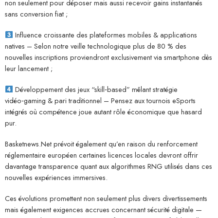
non seulement pour déposer mais aussi recevoir gains instantanés
sans conversion fiat ;
Influence croissante des plateformes mobiles & applications
natives – Selon notre veille technologique plus de 80 % des
nouvelles inscriptions proviendront exclusivement via smartphone dès
leur lancement ;
Développement des jeux “skill‑based” mêlant stratégie
vidéo‑gaming & pari traditionnel – Pensez aux tournois eSports
intégrés où compétence joue autant rôle économique que hasard
pur.
Basketnews.Net prévoit également qu’en raison du renforcement
réglementaire européen certaines licences locales devront offrir
davantage transparence quant aux algorithmes RNG utilisés dans ces
nouvelles expériences immersives.
Ces évolutions promettent non seulement plus divers divertissements
mais également exigences accrues concernant sécurité digitale —