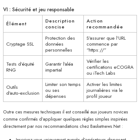
VI : Sécurité et jeu responsable
Description
Action
Élément
concise
recommandée
Protection des
S’assurer que l’URL
Cryptage SSL
données
commence par
personnelles
“https://”
Vérifier les
Tests d’équité
Garantir l’aléa
certifications eCOGRA
RNG
impartial
ou iTech Labs
Limiter son temps
Activer les limites
Outils
ou ses
journalières via le
d’auto‑exclusion
dépenses
profil joueur
Outre ces mesures techniques il est conseillé aux joueurs novices
comme confirmés d’appliquer quelques règles simples inspirées
directement par nos recommandations chez Basketnews.Net :
Inscrivez-vous uniquement auprès d’opérateurs disposant