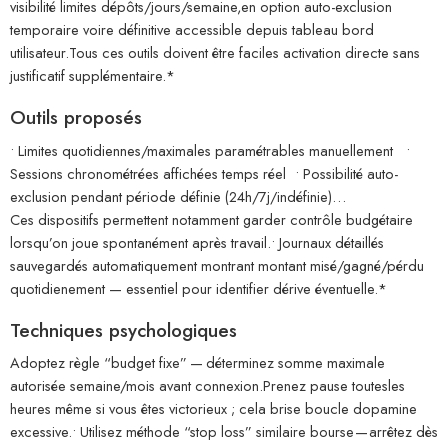
visibilité limites dépôts/jours/semaine,en option auto-exclusion
temporaire voire définitive accessible depuis tableau bord
utilisateur.Tous ces outils doivent être faciles activation directe sans
justificatif supplémentaire.*
Outils proposés
• Limites quotidiennes/maximales paramétrables manuellement •
Sessions chronométrées affichées temps réel • Possibilité auto-
exclusion pendant période définie (24h/7j/indéfinie)…
Ces dispositifs permettent notamment garder contrôle budgétaire
lorsqu’on joue spontanément après travail.• Journaux détaillés
sauvegardés automatiquement montrant montant misé/gagné/pérdu
quotidienement — essentiel pour identifier dérive éventuelle.*
Techniques psychologiques
Adoptez règle “budget fixe” — déterminez somme maximale
autorisée semaine/mois avant connexion.Prenez pause toutesles
heures même si vous êtes victorieux ; cela brise boucle dopamine
excessive.• Utilisez méthode “stop loss” similaire bourse — arrêtez dès