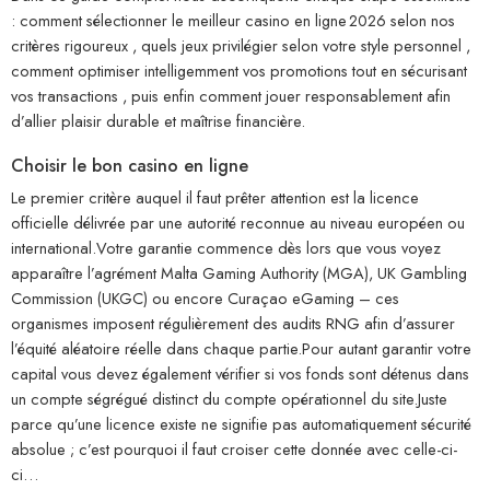
: comment sélectionner le meilleur casino en ligne 2026 selon nos
critères rigoureux , quels jeux privilégier selon votre style personnel ,
comment optimiser intelligemment vos promotions tout en sécurisant
vos transactions , puis enfin comment jouer responsablement afin
d’allier plaisir durable et maîtrise financière.
Choisir le bon casino en ligne
Le premier critère auquel il faut prêter attention est la licence
officielle délivrée par une autorité reconnue au niveau européen ou
international.Votre garantie commence dès lors que vous voyez
apparaître l’agrément Malta Gaming Authority (MGA), UK Gambling
Commission (UKGC) ou encore Curaçao eGaming – ces
organismes imposent régulièrement des audits RNG afin d’assurer
l’équité aléatoire réelle dans chaque partie.Pour autant garantir votre
capital vous devez également vérifier si vos fonds sont détenus dans
un compte ségrégué distinct du compte opérationnel du site.Juste
parce qu’une licence existe ne signifie pas automatiquement sécurité
absolue ; c’est pourquoi il faut croiser cette donnée avec celle-ci-
ci…