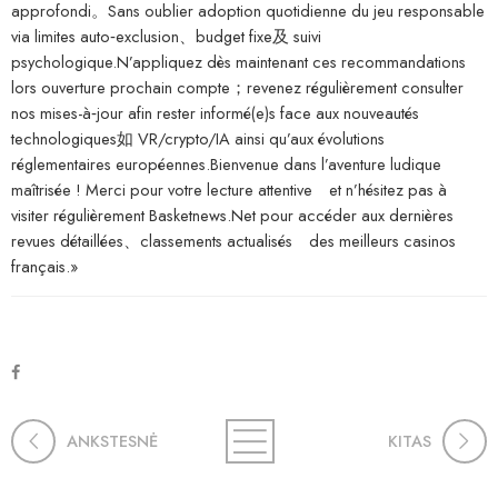
approfondi。Sans oublier adoption quotidienne du jeu responsable
via limites auto‑exclusion、budget fixe及 suivi
psychologique.N’appliquez dès maintenant ces recommandations
lors ouverture prochain compte；revenez régulièrement consulter
nos mises-à‑jour afin rester informé(e)s face aux nouveautés
technologiques如 VR/crypto/IA ainsi qu’aux évolutions
réglementaires européennes.Bienvenue dans l’aventure ludique
maîtrisée ! Merci pour votre lecture attentive et n’hésitez pas à
visiter régulièrement Basketnews.Net pour accéder aux dernières
revues détaillées、classements actualisés des meilleurs casinos
français.»
ANKSTESNĖ
KITAS