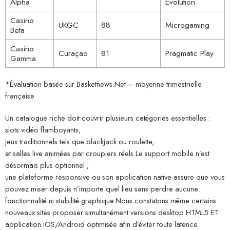
Alpha
Evolution
Casino
UKGC
88
Microgaming
Beta
Casino
Curaçao
81
Pragmatic Play
Gamma
*Évaluation basée sur Basketnews.Net – moyenne trimestrielle
française
Un catalogue riche doit couvrir plusieurs catégories essentielles :
slots vidéo flamboyants,
jeux traditionnels tels que blackjack ou roulette,
et salles live animées par croupiers réels.Le support mobile n’est
désormais plus optionnel ;
une plateforme responsive ou son application native assure que vous
pouvez miser depuis n’importe quel lieu sans perdre aucune
fonctionnalité ni stabilité graphique.Nous constatons même certains
nouveaux sites proposer simultanément versions desktop HTML5 ET
application iOS/Android optimisée afin d’éviter toute latence