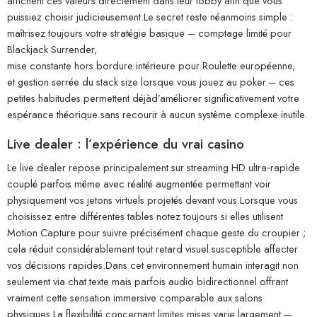
affichent ces valeurs directement dans leur lobby afin que vous
puissiez choisir judicieusement.Le secret reste néanmoins simple :
maîtrisez toujours votre stratégie basique – comptage limité pour
Blackjack Surrender,
mise constante hors bordure intérieure pour Roulette européenne,
et gestion serrée du stack size lorsque vous jouez au poker.– ces
petites habitudes permettent déjà​d’améliorer significativement votre
espérance théorique sans recourir à aucun système complexe inutile.​
Live dealer : l’expérience du vrai casino
Le live dealer repose principalement sur streaming HD ultra‑rapide
couplé parfois même avec réalité augmentée permettant voir
physiquement vos jetons virtuels projetés devant vous.Lorsque vous
choisissez entre différentes tables notez toujours si elles utilisent
Motion Capture pour suivre précisément chaque geste du croupier ;
cela réduit considérablement tout retard visuel susceptible affecter
vos décisions rapides.Dans cet environnement humain interagit non
seulement via chat texte mais parfois audio bidirectionnel offrant
vraiment cette sensation immersive comparable aux salons
physiques.La flexibilité concernant limites mises varie largement —