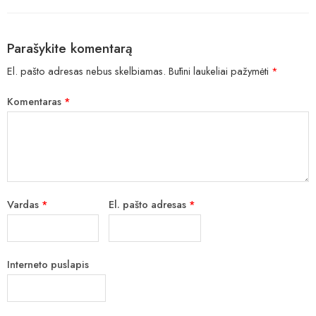
Parašykite komentarą
El. pašto adresas nebus skelbiamas.
Būtini laukeliai pažymėti
*
Komentaras
*
Vardas
*
El. pašto adresas
*
Interneto puslapis