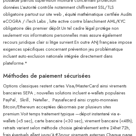
possède parfois supervision moindre concernant protection
données.L’autorité contrôle notamment chiffrement SSL/TLS
obligatoire partout sur site web , équité mathématique certifiée Audits
eCOGRA / iTech Labs , lutte active contre blanchiment AML/KYC
obligatoire dès premier dépôt.Un tel cadre légal protège non
seulement vos informations personnelles mais assure également
recours juridique clair si litige survient.En outre ANJ française impose
exigences spécifiques concernant prévention jeu problématique
incluant auto-exclusion nationale intégrée directement dans
plateforme.*
Méthodes de paiement sécurisées
Options classiques restent cartes Visa/MasterCard ainsi virements
bancaires SEPA ; nouvelles solutions incluent e-wallets populaires
PayPal、Skrill、Neteller、Paysafecard ainsi crypto-monnaies
Bitcoin/Ethereum acceptées désormais par plusieurs sites
premium.Voit temps traitement typique —dépot instantané via e-
wallets (<5 sec), carte bancaire (<30 sec), virement bancaire (<48h);
retraits varient selon méthode choisie généralement entre 24het 72h,
frais éventuels allant jusqu’à ‎€3‏‎pour virements externes.Chaque page