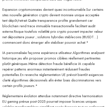
Expansion cryptomonnaies devient quasi incontournable.Sur certains
sites nouvelle génération crypto devient monnaie unique acceptée
tant dépôt/retrait.Quête transparence profite grandement car
blockchain rend trace immuable transactionnelle facilitant audit
externe.Risque toutefois volatilité prix crypto pouvant impacter valeur
net dépositaire joueur ; solutions hybrides stablecoins (€USDT…)
commencent donc émerger afin stabiliser pouvoir achat.*
IA personnalisée façonne expérience utilisateur.Algorithmes analysent
historique jeu afin proposer promos ciblées réellement pertinentes
plutôt génériques.Même détection fraude bénéficie IA capable
repérer patterns anormaux instantanément réduisant fraudes
potentielles.En revanche réglementation UE prévoit bientôt exigences
clarté algorithmes décisionnels afin éviter biais discriminatoires vers
certain profils joueurs.*
Réglementaire évolution attendue notamment directive harmonisation
EU gaming prévue post‑2025 pourrait imposer licences uniques
valables transfrontalières simplifiant accès Français tout en renforçant