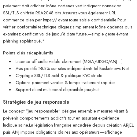
paiement doit afficher icône cadenas vert indiquant connexion
SSL/TLS chiffrée RSA2048 bits.Assurez-vous également URL
commence bien par https:// avant toute saisie confidentielle.Pour
vérifier conformité technique cliquez simplement icône cadenas puis
examinez certificat valide jusqu’à date future.—simple geste évitant
phishing sophistiqué.*
Points clés récapitulatifs
Licence officielle visible clairement (MGA/UKGC/ANJ…)
Avis positifs ≥85 % sur sites indépendants tel Basketnews.Net
Cryptage SSL/TLS actif & politique KYC stricte
Options paiement variées & temps traitement rapides
Support client multicanal disponible jour/nuit
Stratégies de jeu responsable
Le concept “jeu responsable” désigne ensemble mesures visant à
prévenir comportements addictifs tout en assurant expérience
ludique saine.La législation française encadrée depuis création ARJEL
puis ANJ impose obligations claires aux opérateurs — affichage