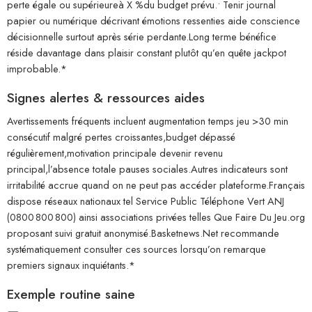
perte égale ou supérieureà X %du budget prévu.• Tenir journal
papier ou numérique décrivant émotions ressenties aide conscience
décisionnelle surtout après série perdante.Long terme bénéfice
réside davantage dans plaisir constant plutôt qu’en quête jackpot
improbable.*
Signes alertes & ressources aides
Avertissements fréquents incluent augmentation temps jeu >30 min
consécutif malgré pertes croissantes,budget dépassé
régulièrement,motivation principale devenir revenu
principal,l’absence totale pauses sociales.Autres indicateurs sont
irritabilité accrue quand on ne peut pas accéder plateforme.Français
dispose réseaux nationaux tel Service Public Téléphone Vert ANJ
(0800 800 800) ainsi associations privées telles Que Faire Du Jeu.org
proposant suivi gratuit anonymisé.Basketnews.Net recommande
systématiquement consulter ces sources lorsqu’on remarque
premiers signaux inquiétants.*
Exemple routine saine