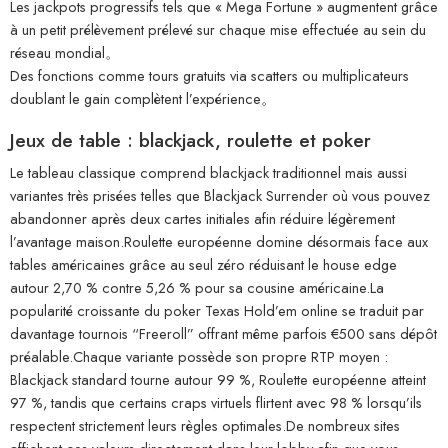
Les jackpots progressifs tels que « Mega Fortune » augmentent grâce
à un petit prélèvement prélevé sur chaque mise effectuée au sein du
réseau mondial。
Des fonctions comme tours gratuits via scatters ou multiplicateurs
doublant le gain complètent l’expérience。
Jeux de table : blackjack, roulette et poker
Le tableau classique comprend blackjack traditionnel mais aussi
variantes très prisées telles que Blackjack Surrender où vous pouvez
abandonner après deux cartes initiales afin réduire légèrement
l’avantage maison.Roulette européenne domine désormais face aux
tables américaines grâce au seul zéro réduisant le house edge
autour 2,70 % contre 5,26 % pour sa cousine américaine.La
popularité croissante du poker Texas Hold’em online se traduit par
davantage tournois “Freeroll” offrant même parfois €500 sans dépôt
préalable.Chaque variante possède son propre RTP moyen :
Blackjack standard tourne autour 99 %, Roulette européenne atteint
97 %, tandis que certains craps virtuels flirtent avec 98 % lorsqu’ils
respectent strictement leurs règles optimales.De nombreux sites