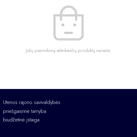
Jūsų pasirinkimą atitinkančių produktų nerasta.
Utenos rajono savivaldybės
priešgaisrinė tarnyba
biudžetinė įstaiga