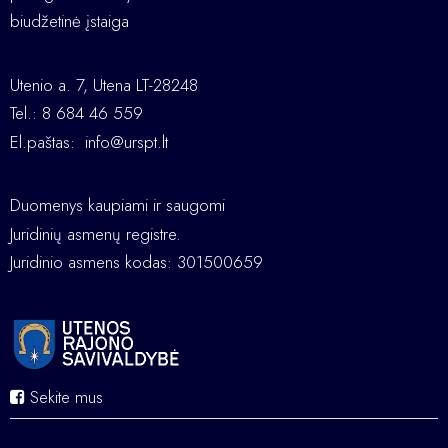
biudžetinė įstaiga
Utenio a. 7, Utena LT-28248
Tel.: 8 684 46 559
El.paštas:
info@urspt.lt
Duomenys kaupiami ir saugomi
Juridinių asmenų registre.
Juridinio asmens kodas: 301500659
Sekite mus