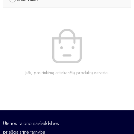
Jūsų pasirinkimą atitinkančių produktų nerasta.
Utenos rajono savivaldybės
priešgaisrinė tarnyba