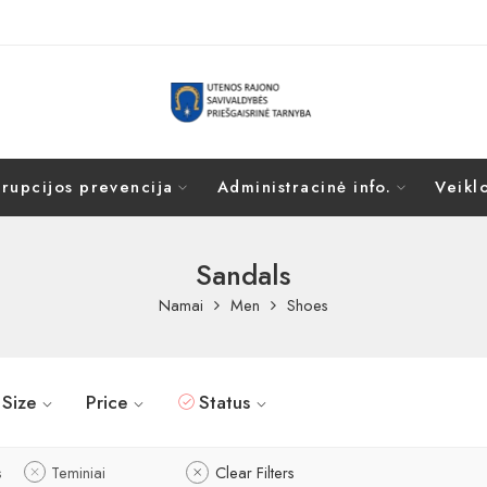
rupcijos prevencija
Administracinė info.
Veiklo
Sandals
Namai
Men
Shoes
Size
Price
Status
s
Teminiai
Clear Filters