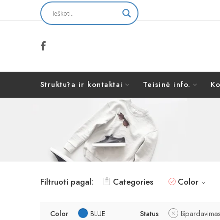
Struktūra ir kontaktai
Teisinė info.
Ko
Filtruoti pagal:
Categories
Color
Color
BLUE
Status
Išpardavima