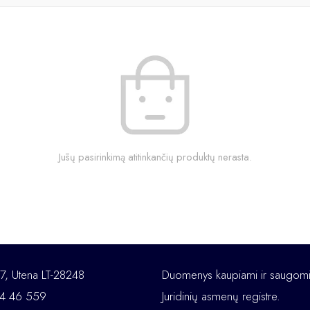
Jūsų pasirinkimą atitinkančių produktų nerasta.
 7, Utena LT-28248
Duomenys kaupiami ir saugom
684 46 559
Juridinių asmenų registre.