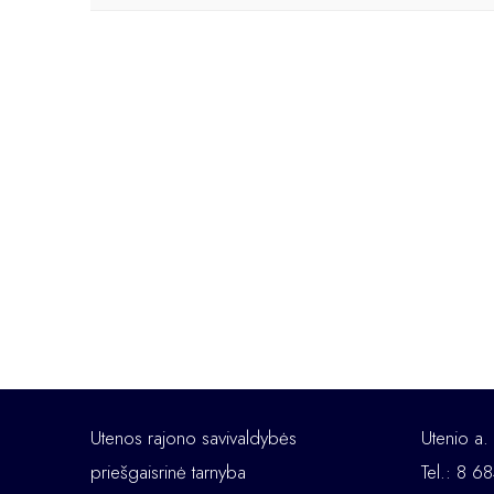
Utenos rajono savivaldybės
Utenio a.
priešgaisrinė tarnyba
Tel.: 8 