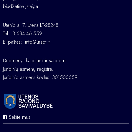
biudžetinė įstaiga
Utenio a. 7, Utena LT-28248
Tel.: 8 684 46 559
El.paštas:
info@urspt.lt
Duomenys kaupiami ir saugomi
Juridinių asmenų registre.
Juridinio asmens kodas: 301500659
Sekite mus