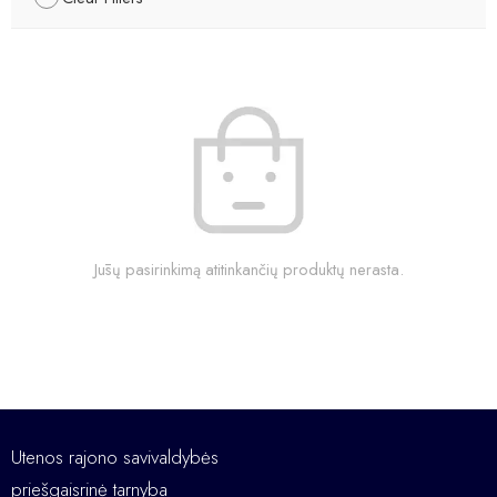
Jūsų pasirinkimą atitinkančių produktų nerasta.
Utenos rajono savivaldybės
priešgaisrinė tarnyba